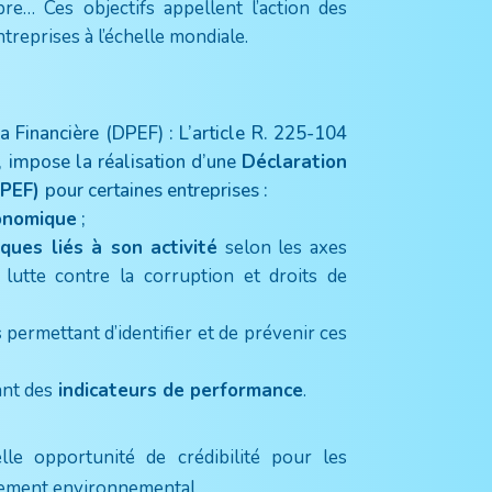
opre… Ces objectifs appellent l’action des
reprises à l’échelle mondiale.
a Financière (DPEF) :
L’article R. 225-104
 impose la réalisation d’une
Déclaration
DPEF)
pour certaines entreprises :
onomique
;
ques liés à son activité
selon les axes
, lutte contre la corruption et droits de
s
permettant d’identifier et de prévenir ces
ant des
indicateurs de performance
.
le opportunité de crédibilité pour les
gement environnemental.