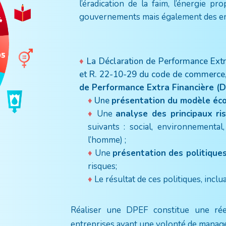
l’éradication de la faim, l’énergie pr
gouvernements mais également des ent
La Déclaration de Performance Extr
et R. 22-10-29 du code de commerce,
de Performance Extra Financière (
Une
présentation du modèle éc
Une
analyse des principaux ris
suivants : social, environnemental
l’homme) ;
Une
présentation des politique
risques;
Le résultat de ces politiques, inclu
Réaliser une DPEF constitue une réel
entreprises ayant une volonté de mana