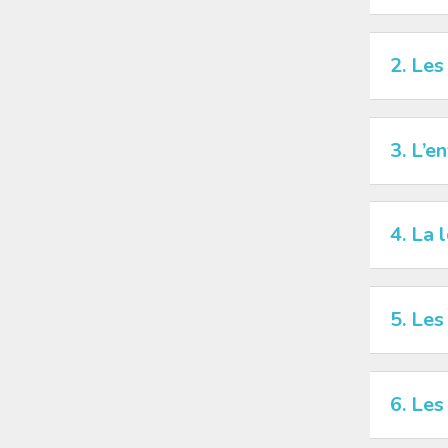
2. Les
3. L’e
4. La 
5. Les
6. Les